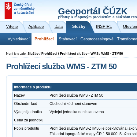
Geoportál ČÚZK
přístup k mapovým produktům a službám res
Vítejte
Aplikace
Data
Služby
INSPIRE
Otevřen
Vyhledávací
Prohlížecí
Stahovací
Geoprocessingové
Transforma
Nyní jste zde:
Služby / Prohlížecí / Prohlížecí služby - WMS / WMS - ZTM50
Prohlížecí služba WMS - ZTM 50
Informace o produktu
Název
Prohlížecí služba WMS - ZTM 50
Obchodní kód
Obchodní kód není stanoven
Výdejní jednotka
Výdejní jednotka není stanovena
Cena za jednotku
Popis produktu
Prohlížecí služba WMS-ZTM50 je poskytována jako ve
Základní topografické mapy ČR 1:50 000. Služba sp