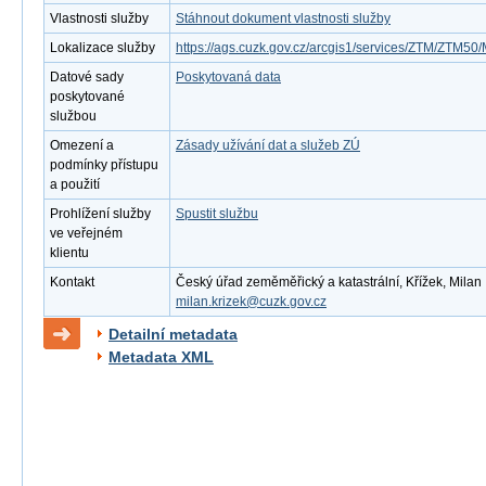
Vlastnosti služby
Stáhnout dokument vlastnosti služby
Lokalizace služby
https://ags.cuzk.gov.cz/arcgis1/services/ZTM/ZTM
Datové sady
Poskytovaná data
poskytované
službou
Omezení a
Zásady užívání dat a služeb ZÚ
podmínky přístupu
a použití
Prohlížení služby
Spustit službu
ve veřejném
klientu
Kontakt
Český úřad zeměměřický a katastrální, Křížek, Milan ,
milan.krizek@cuzk.gov.cz
Detailní metadata
Metadata XML