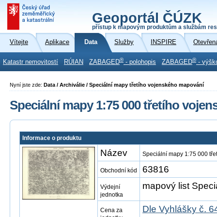
Geoportál ČÚZK
přístup k mapovým produktům a službám res
Vítejte
Aplikace
Data
Služby
INSPIRE
Otevřen
®
®
Katastr nemovitostí
RÚIAN
ZABAGED
- polohopis
ZABAGED
- výšk
Nyní jste zde:
Data / Archiválie / Speciální mapy třetího vojenského mapování
Speciální mapy 1:75 000 třetího voje
Informace o produktu
Název
Speciální mapy 1:75 000 tř
63816
Obchodní kód
mapový list Speci
Výdejní
jednotka
Dle Vyhlášky č. 6
Cena za