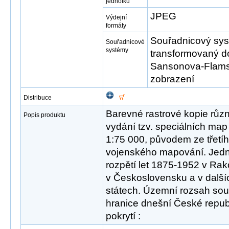
jednotku
JPEG
Výdejní
formáty
Souřadnicový syst
Souřadnicové
systémy
transformovaný d
Sansonova-Flams
zobrazení
Distribuce
Barevné rastrové kopie růz
Popis produktu
vydání tzv. speciálních map 
1:75 000, původem ze třetí
vojenského mapování. Jed
rozpětí let 1875-1952 v Ra
v Československu a v další
státech. Územní rozsah sou
hranice dnešní České republ
pokrytí :