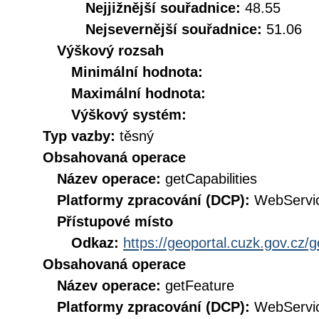
Nejjižnější souřadnice:
48.55
Nejsevernější souřadnice:
51.06
Výškový rozsah
Minimální hodnota:
Maximální hodnota:
Výškový systém:
Typ vazby:
těsný
Obsahovaná operace
Název operace:
getCapabilities
Platformy zpracování (DCP):
WebServi
Přístupové místo
Odkaz:
https://geoportal.cuzk.gov.cz/
Obsahovaná operace
Název operace:
getFeature
Platformy zpracování (DCP):
WebServi