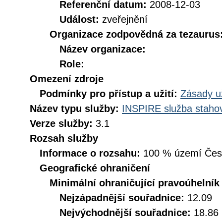
Referenční datum:
2008-12-03
Událost:
zveřejnění
Organizace zodpovědná za tezaurus
Název organizace:
Role:
Omezení zdroje
Podmínky pro přístup a užití:
Zásady u
Název typu služby:
INSPIRE služba stahov
Verze služby:
3.1
Rozsah služby
Informace o rozsahu:
100 % území České
Geografické ohraničení
Minimální ohraničující pravoúhelník
Nejzápadnější souřadnice:
12.09
Nejvýchodnější souřadnice:
18.86