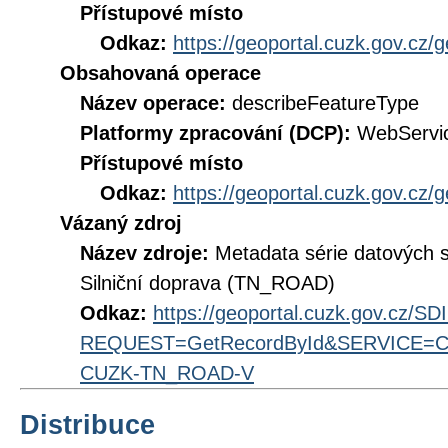
Přístupové místo
Odkaz:
https://geoportal.cuzk.gov.cz/
Obsahovaná operace
Název operace:
describeFeatureType
Platformy zpracování (DCP):
WebServi
Přístupové místo
Odkaz:
https://geoportal.cuzk.gov.cz/
Vázaný zdroj
Název zdroje:
Metadata série datových 
Silniční doprava (TN_ROAD)
Odkaz:
https://geoportal.cuzk.gov.cz/S
REQUEST=GetRecordById&SERVICE=CS
CUZK-TN_ROAD-V
Distribuce