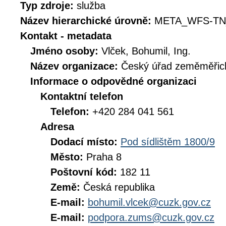
Typ zdroje:
služba
Název hierarchické úrovně:
META_WFS-TN
Kontakt - metadata
Jméno osoby:
Vlček, Bohumil, Ing.
Název organizace:
Český úřad zeměměřick
Informace o odpovědné organizaci
Kontaktní telefon
Telefon:
+420 284 041 561
Adresa
Dodací místo:
Pod sídlištěm 1800/9
Město:
Praha 8
Poštovní kód:
182 11
Země:
Česká republika
E-mail:
bohumil.vlcek@cuzk.gov.cz
E-mail:
podpora.zums@cuzk.gov.cz