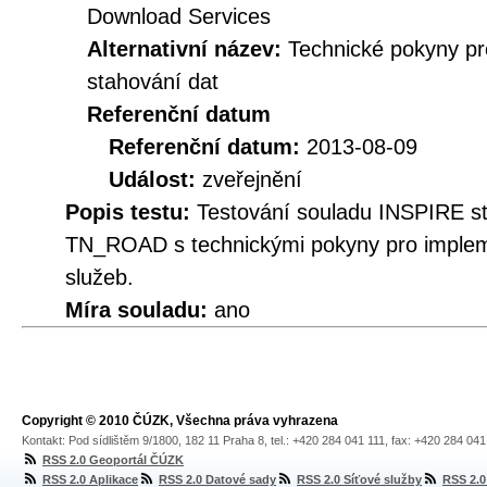
Download Services
Alternativní název:
Technické pokyny p
stahování dat
Referenční datum
Referenční datum:
2013-08-09
Událost:
zveřejnění
Popis testu:
Testování souladu INSPIRE s
TN_ROAD s technickými pokyny pro implem
služeb.
Míra souladu:
ano
Copyright © 2010 ČÚZK, Všechna práva vyhrazena
Kontakt: Pod sídlištěm 9/1800, 182 11 Praha 8, tel.: +420 284 041 111, fax: +420 284 04
RSS 2.0 Geoportál ČÚZK
RSS 2.0 Aplikace
RSS 2.0 Datové sady
RSS 2.0 Síťové služby
RSS 2.0