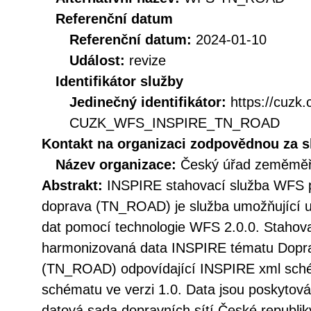
Referenční datum
Referenční datum:
2024-01-10
Událost:
revize
Identifikátor služby
Jedinečný identifikátor:
https://cuzk
CUZK_WFS_INSPIRE_TN_ROAD
Kontakt na organizaci zodpovědnou za s
Název organizace:
Český úřad zeměměři
Abstrakt:
INSPIRE stahovací služba WFS pr
doprava (TN_ROAD) je služba umožňující 
dat pomocí technologie WFS 2.0.0. Stahova
harmonizovaná data INSPIRE tématu Dopravn
(TN_ROAD) odpovídající INSPIRE xml sché
schématu ve verzi 1.0. Data jsou poskytov
datová sada dopravních sítí České republi