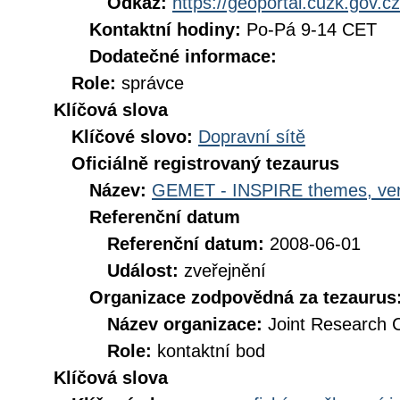
Odkaz:
https://geoportal.cuzk.gov.cz
Kontaktní hodiny:
Po-Pá 9-14 CET
Dodatečné informace:
Role:
správce
Klíčová slova
Klíčové slovo:
Dopravní sítě
Oficiálně registrovaný tezaurus
Název:
GEMET - INSPIRE themes, ver
Referenční datum
Referenční datum:
2008-06-01
Událost:
zveřejnění
Organizace zodpovědná za tezaurus
Název organizace:
Joint Research 
Role:
kontaktní bod
Klíčová slova