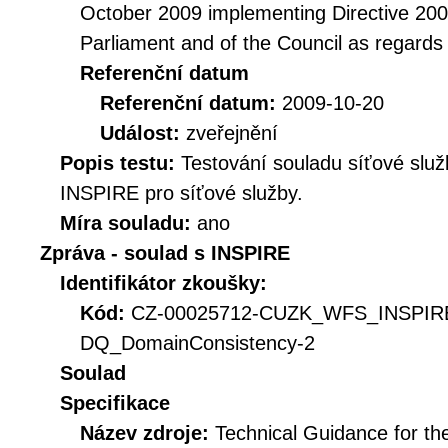
October 2009 implementing Directive 20
Parliament and of the Council as regards
Referenční datum
Referenční datum:
2009-10-20
Událost:
zveřejnění
Popis testu:
Testování souladu síťové služ
INSPIRE pro síťové služby.
Míra souladu:
ano
Zpráva - soulad s INSPIRE
Identifikátor zkoušky:
Kód:
CZ-00025712-CUZK_WFS_INSPI
DQ_DomainConsistency-2
Soulad
Specifikace
Název zdroje:
Technical Guidance for t