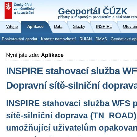
Geoportál ČÚZK
přístup k mapovým produktům a službám res
Vítejte
Aplikace
Data
Služby
INSPIRE
Otevřen
Poskytování geodat
Katastr nemovitostí
RÚIAN
DMVS
Geodetické ap
Nyní jste zde:
Aplikace
INSPIRE stahovací služba WF
Dopravní sítě-silniční dopra
INSPIRE stahovací služba WFS 
sítě-silniční doprava (TN_ROAD)
umožňující uživatelům opakovan