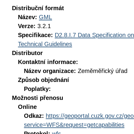
Distribuční formát
Název:
GML
Verze:
3.2.1
Specifikace:
D2.8.I.7 Data Specification o
Technical Guidelines
Distributor
Kontaktní informace:
Název organizace:
Zeměměřický úřad
Způsob objednání
Poplatky:
Možnosti přenosu
Online
Odkaz:
https://geoportal.cuzk.gov.cz/geo
service=WFS&request=getcapabilities
Protokol:
wfs