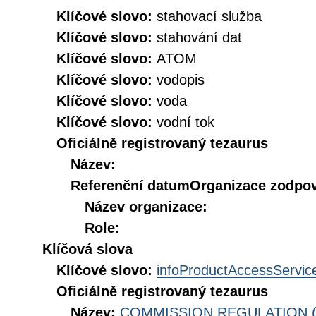
Klíčové slovo:
stahovací služba
Klíčové slovo:
stahování dat
Klíčové slovo:
ATOM
Klíčové slovo:
vodopis
Klíčové slovo:
voda
Klíčové slovo:
vodní tok
Oficiálně registrovaný tezaurus
Název:
Referenční datum
Organizace zodpov
Název organizace:
Role:
Klíčová slova
Klíčové slovo:
infoProductAccessServic
Oficiálně registrovaný tezaurus
Název:
COMMISSION REGULATION (EC