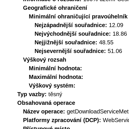
Geografické ohraničení
Minimální ohraničující pravoúhelník
Nejzápadnější souřadnice:
12.09
Nejvýchodnější souřadnice:
18.86
Nejjižnější souřadnice:
48.55
Nejsevernější souřadnice:
51.06
Výškový rozsah
Minimální hodnota:
Maximální hodnota:
Výškový systém:
Typ vazby:
těsný
Obsahovaná operace
Název operace:
getDownloadServiceMet
Platformy zpracování (DCP):
WebServi
Přístupové místo