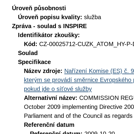
Úroveň působnosti
Úroveň popisu kvality:
služba
Zpráva - soulad s INSPIRE
Identifikátor zkoušky:
Kód:
CZ-00025712-CUZK_ATOM_HY-P-D
Soulad
Specifikace
Název zdroje:
Nařízení Komise (ES) č. 9
kterým se provádí směrnice Evropského 
pokud jde o síťové služby
Alternativní název:
COMMISSION REGUL
October 2009 implementing Directive 20
Parliament and of the Council as regards
Referenční datum
Referenční datum:
2009-10-20