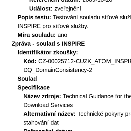
Událost:
zveřejnění
Popis testu:
Testování souladu síťové služ
INSPIRE pro síťové služby.
Míra souladu:
ano
Zpráva - soulad s INSPIRE
Identifikátor zkoušky:
Kód:
CZ-00025712-CUZK_ATOM_INSPI
DQ_DomainConsistency-2
Soulad
Specifikace
Název zdroje:
Technical Guidance for t
Download Services
Alternativní název:
Technické pokyny p
stahování dat