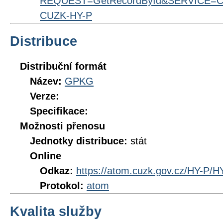
REQUEST=GetRecordById&SERVICE=CS
CUZK-HY-P
Distribuce
Distribuční formát
Název:
GPKG
Verze:
Specifikace:
Možnosti přenosu
Jednotky distribuce:
stát
Online
Odkaz:
https://atom.cuzk.gov.cz/HY-P/H
Protokol:
atom
Kvalita služby