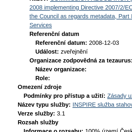
2008 implementing Directive 2007/2/EC
the Council as regards metadata, Part D
Services
Referenční datum
Referenční datum:
2008-12-03
Událost:
zveřejnění
Organizace zodpovědná za tezaurus
Název organizace:
Role:
Omezení zdroje
Podmínky pro přístup a užití:
Zásady u
Název typu služby:
INSPIRE služba stahov
Verze služby:
3.1
Rozsah služby
Informace o rozsahu:
100% území Česk