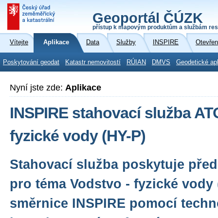
Geoportál ČÚZK
přístup k mapovým produktům a službám res
Vítejte
Aplikace
Data
Služby
INSPIRE
Otevřen
Poskytování geodat
Katastr nemovitostí
RÚIAN
DMVS
Geodetické ap
Nyní jste zde:
Aplikace
INSPIRE stahovací služba AT
fyzické vody (HY-P)
Stahovací služba poskytuje před
pro téma Vodstvo - fyzické vody
směrnice INSPIRE pomocí techn