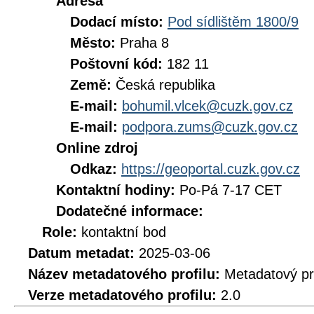
Adresa
Dodací místo:
Pod sídlištěm 1800/9
Město:
Praha 8
Poštovní kód:
182 11
Země:
Česká republika
E-mail:
bohumil.vlcek@cuzk.gov.cz
E-mail:
podpora.zums@cuzk.gov.cz
Online zdroj
Odkaz:
https://geoportal.cuzk.gov.cz
Kontaktní hodiny:
Po-Pá 7-17 CET
Dodatečné informace:
Role:
kontaktní bod
Datum metadat:
2025-03-06
Název metadatového profilu:
Metadatový pr
Verze metadatového profilu:
2.0