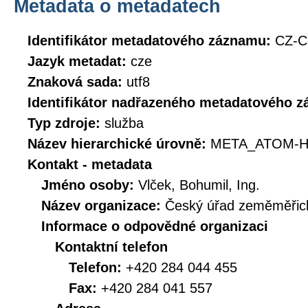
Metadata o metadatech
Identifikátor metadatového záznamu:
CZ-C
Jazyk metadat:
cze
Znaková sada:
utf8
Identifikátor nadřazeného metadatového 
Typ zdroje:
služba
Název hierarchické úrovně:
META_ATOM-H
Kontakt - metadata
Jméno osoby:
Vlček, Bohumil, Ing.
Název organizace:
Český úřad zeměměřick
Informace o odpovědné organizaci
Kontaktní telefon
Telefon:
+420 284 044 455
Fax:
+420 284 041 557