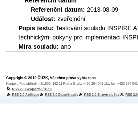
Referenční datum
Referenční datum:
2013-08-09
Událost:
zveřejnění
Popis testu:
Testování souladu INSPIRE A
technickými pokyny pro implementaci INSP
Míra souladu:
ano
Copyright © 2010 ČÚZK, Všechna práva vyhrazena
Kontakt: Pod sídlištěm 9/1800, 182 11 Praha 8, tel.: +420 284 041 111, fax: +420 284 04
RSS 2.0 Geoportál ČÚZK
RSS 2.0 Aplikace
RSS 2.0 Datové sady
RSS 2.0 Síťové služby
RSS 2.0