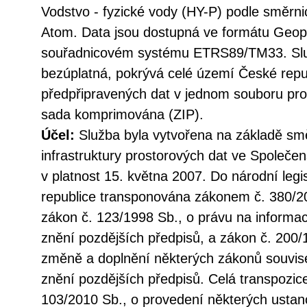
Vodstvo - fyzické vody (HY-P) podle směrn
Atom. Data jsou dostupná ve formátu Geo
souřadnicovém systému ETRS89/TM33. Služ
bezúplatná, pokrývá celé území České repu
předpřipravených dat v jednom souboru pro 
sada komprimována (ZIP).
Účel:
Služba byla vytvořena na základě sm
infrastruktury prostorových dat ve Společen
v platnost 15. května 2007. Do národní legi
republice transponována zákonem č. 380/20
zákon č. 123/1998 Sb., o právu na informac
znění pozdějších předpisů, a zákon č. 200/
změně a doplnění některých zákonů souvise
znění pozdějších předpisů. Celá transpozic
103/2010 Sb., o provedení některých ustan